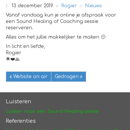
13 december 2019
Rogier
Nieuws
Vanaf vandaag kun je online je afspraak voor
een Sound Healing of Coaching sessie
reserveren.
Alles om het jullie makkelijker te maken 🙂
In licht en liefde,
Rogier
🌟❤️🙏
« Website on air
Gedragen »
Luisteren
Luister naar een Sound Healing sessie
Referenties