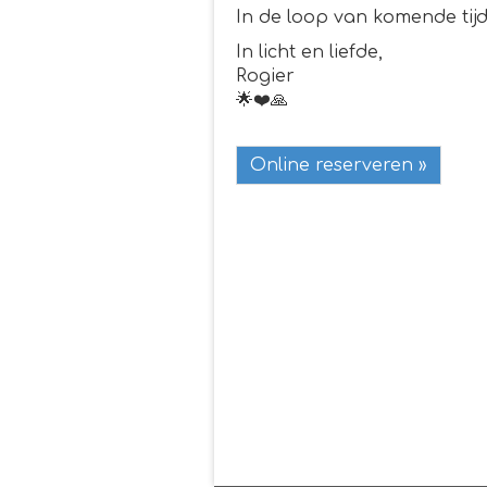
In de loop van komende tijd
In licht en liefde,
Rogier
🌟❤️🙏
Online reserveren »