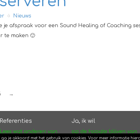
eserveren
er
Nieuws
e je afspraak voor een Sound Healing of Coaching ses
ker te maken 🙂
6
→
Referenties
Ja, ik wil
Lees wat anderen van
op de hoogte blijven van
Lighthouse Haven vinden
nieuws en activiteiten
n ga je akkoord met het gebruik van cookies. Voor meer informatie hiero