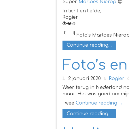
Super
Marloes Nierop
😍
In licht en liefde,
Rogier
🌟❤️🙏
Foto’s Marloes Niero
Continue reading...
Foto’s en
2 januari 2020
Rogier
Weer terug in Nederland na 
maar. Het was goed om mijn
Twee
Continue reading
→
Continue reading...