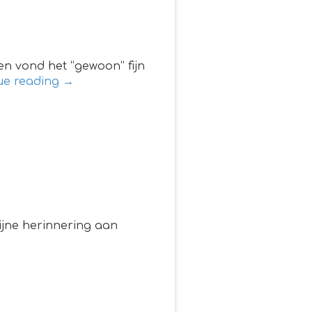
n vond het “gewoon” fijn
ue reading
→
 fijne herinnering aan