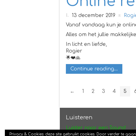
Online r
13 december 2019
Rogi
Vanaf vandaag kun je onlin
Alles om het jullie makkelij
In licht en liefde,
Rogier
🌟❤️🙏
Continue reading...
←
1
2
3
4
5
Luisteren
Luister naar een Sound
Healing sessie
Privacy & Cookies: deze site gebruikt cookies. Door verder te gaa