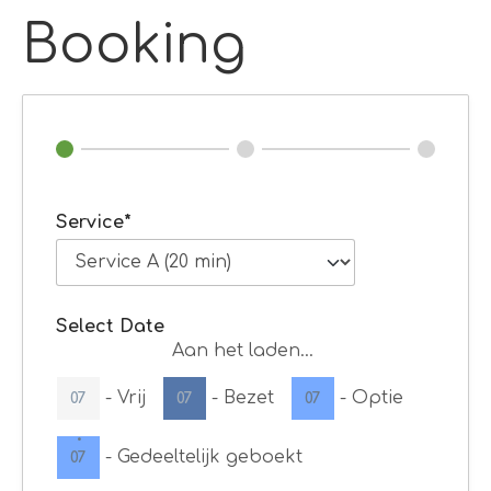
Booking
Service*
Select Date
Aan het laden...
-
Vrij
-
Bezet
-
Optie
07
07
07
·
-
Gedeeltelijk geboekt
07