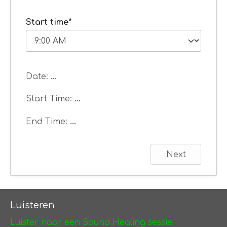
Start time*
Date:
...
Start Time:
...
End Time:
...
Next
Luisteren
Luister naar een Sound Healing sessie